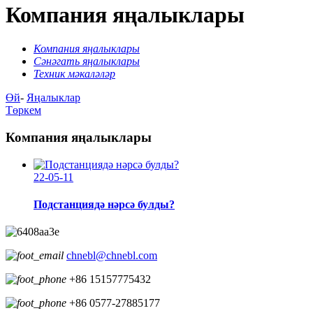
Компания яңалыклары
Компания яңалыклары
Сәнәгать яңалыклары
Техник мәкаләләр
Өй
-
Яңалыклар
Төркем
Компания яңалыклары
22-05-11
Подстанциядә нәрсә булды?
chnebl@chnebl.com
+86 15157775432
+86 0577-27885177