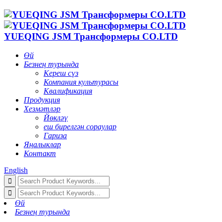
YUEQING JSM Трансформеры CO.LTD
Өй
Безнең турында
Кереш сүз
Компания культурасы
Квалификация
Продукция
Хезмәтләр
Йөкләү
еш бирелгән сораулар
Гариза
Яңалыклар
Контакт
English
Өй
Безнең турында