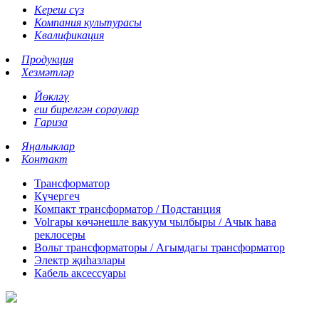
Кереш сүз
Компания культурасы
Квалификация
Продукция
Хезмәтләр
Йөкләү
еш бирелгән сораулар
Гариза
Яңалыклар
Контакт
Трансформатор
Күчергеч
Компакт трансформатор / Подстанция
Volгары көчәнешле вакуум чылбыры / Ачык һава
реклосеры
Вольт трансформаторы / Агымдагы трансформатор
Электр җиһазлары
Кабель аксессуары