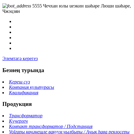
5555 Чечхан юлы ueэкин шәһәре Люши шәһәре,
Чжэцзян
Элемтәгә керегез
Безнең турында
Кереш сүз
Компания культурасы
Квалификация
Продукция
Трансформатор
Күчергеч
Компакт трансформатор / Подстанция
Volгары көчәнешле вакуум чылбыры / Ачык һава реклосеры