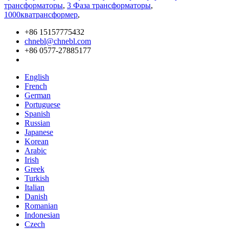
трансформаторы
,
3 Фаза трансформаторы
,
1000кватрансформер
,
+86 15157775432
chnebl@chnebl.com
+86 0577-27885177
English
French
German
Portuguese
Spanish
Russian
Japanese
Korean
Arabic
Irish
Greek
Turkish
Italian
Danish
Romanian
Indonesian
Czech