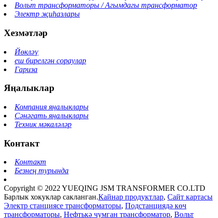
Вольт трансформаторы / Агымдагы трансформатор
Электр җиһазлары
Хезмәтләр
Йөкләү
еш бирелгән сораулар
Гариза
Яңалыклар
Компания яңалыклары
Сәнәгать яңалыклары
Техник мәкаләләр
Контакт
Контакт
Безнең турында
Copyright © 2022 YUEQING JSM TRANSFORMER CO.LTD
Барлык хокуклар сакланган.
Кайнар продуктлар
,
Сайт картасы
Электр станциясе трансформаторы
,
Подстанциядә көч
трансформаторы
,
Нефтькә чумган трансформатор
,
Вольт