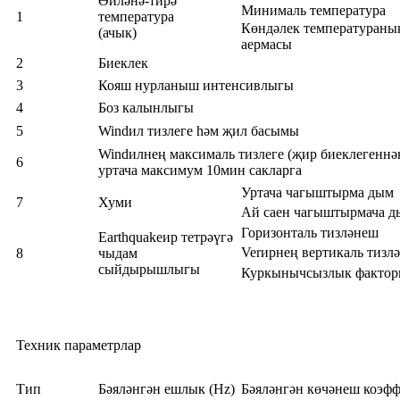
Әйләнә-тирә
Минималь температура
1
температура
Көндәлек температураны
(ачык)
аермасы
2
Биеклек
3
Кояш нурланыш интенсивлыгы
4
Боз калынлыгы
5
Windил тизлеге һәм җил басымы
Windилнең максималь тизлеге (җир биеклегенн
6
уртача максимум 10мин сакларга
Уртача чагыштырма дым
7
Хуми
Ай саен чагыштырмача д
Горизонталь тизләнеш
Earthquakeир тетрәүгә
Verирнең вертикаль тизл
8
чыдам
сыйдырышлыгы
Куркынычсызлык факто
Техник параметрлар
Тип
Бәяләнгән ешлык (Hz)
Бәяләнгән көчәнеш коэф