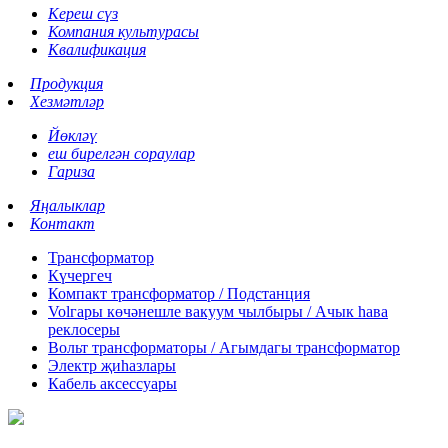
Кереш сүз
Компания культурасы
Квалификация
Продукция
Хезмәтләр
Йөкләү
еш бирелгән сораулар
Гариза
Яңалыклар
Контакт
Трансформатор
Күчергеч
Компакт трансформатор / Подстанция
Volгары көчәнешле вакуум чылбыры / Ачык һава
реклосеры
Вольт трансформаторы / Агымдагы трансформатор
Электр җиһазлары
Кабель аксессуары