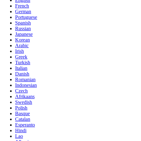
English
French
German
Portuguese
Spanish
Russian
Japanese
Korean
Arabic
Irish
Greek
Turkish
Italian
Danish
Romanian
Indonesian
Czech
Afrikaans
Swedish
Polish
Basque
Catalan
Esperanto
Hindi
Lao