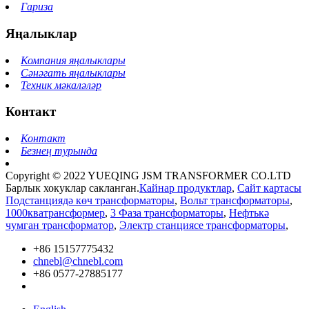
Гариза
Яңалыклар
Компания яңалыклары
Сәнәгать яңалыклары
Техник мәкаләләр
Контакт
Контакт
Безнең турында
Copyright © 2022 YUEQING JSM TRANSFORMER CO.LTD
Барлык хокуклар сакланган.
Кайнар продуктлар
,
Сайт картасы
Подстанциядә көч трансформаторы
,
Вольт трансформаторы
,
1000кватрансформер
,
3 Фаза трансформаторы
,
Нефтькә
чумган трансформатор
,
Электр станциясе трансформаторы
,
+86 15157775432
chnebl@chnebl.com
+86 0577-27885177