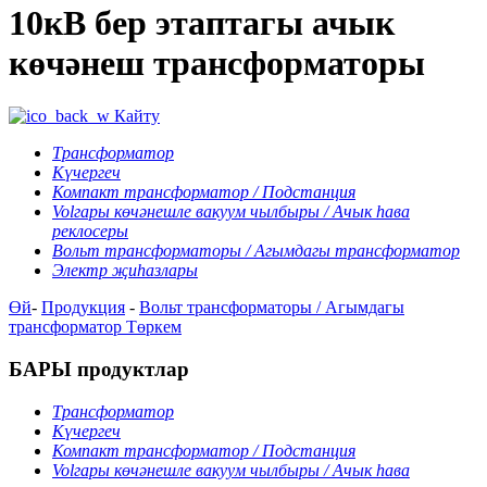
10кВ бер этаптагы ачык
көчәнеш трансформаторы
Кайту
Трансформатор
Күчергеч
Компакт трансформатор / Подстанция
Volгары көчәнешле вакуум чылбыры / Ачык һава
реклосеры
Вольт трансформаторы / Агымдагы трансформатор
Электр җиһазлары
Өй
-
Продукция
-
Вольт трансформаторы / Агымдагы
трансформатор
Төркем
БАРЫ продуктлар
Трансформатор
Күчергеч
Компакт трансформатор / Подстанция
Volгары көчәнешле вакуум чылбыры / Ачык һава