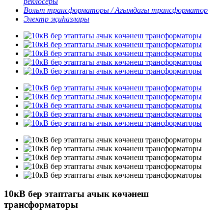
реклосеры
Вольт трансформаторы / Агымдагы трансформатор
Электр җиһазлары
10кВ бер этаптагы ачык көчәнеш
трансформаторы