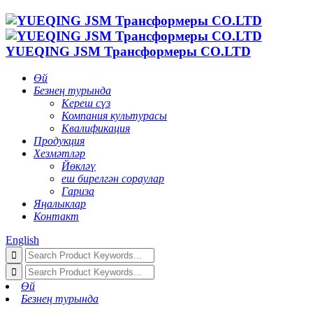
YUEQING JSM Трансформеры CO.LTD
Өй
Безнең турында
Кереш сүз
Компания культурасы
Квалификация
Продукция
Хезмәтләр
Йөкләү
еш бирелгән сораулар
Гариза
Яңалыклар
Контакт
English
Өй
Безнең турында