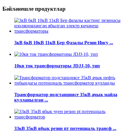
Бәйләнешле продуктлар
3кВ 6кВ 10кВ 11кВ Бер Фазалы Резин Инсу ...
10кв ток трансформаторы JDJJ-10, тип
Трансформатор подстанциясе 35кВ ачык майда
кулланылган ...
33кВ 35кВ ябык резин пт потенциаль трансф ...