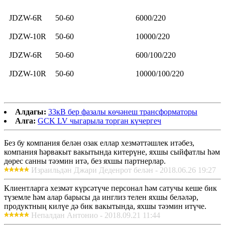
JDZW-6R
50-60
6000/220
JDZW-10R
50-60
10000/220
JDZW-6R
50-60
600/100/220
JDZW-10R
50-60
10000/100/220
Алдагы:
33кВ бер фазалы көчәнеш трансформаторы
Алга:
GCK LV чыгарыла торган күчергеч
Без бу компания белән озак еллар хезмәттәшлек итәбез,
компания һәрвакыт вакытында китерүне, яхшы сыйфатлы һәм
дөрес санны тәэмин итә, без яхшы партнерлар.
Израильдән Джари Деденрот белән - 2018.06.26 19:27
Клиентларга хезмәт күрсәтүче персонал һәм сатучы кеше бик
түземле һәм алар барысы да инглиз телен яхшы беләләр,
продуктның килүе дә бик вакытында, яхшы тәэмин итүче.
Непалдан Антонио - 2018.09.21 11:44