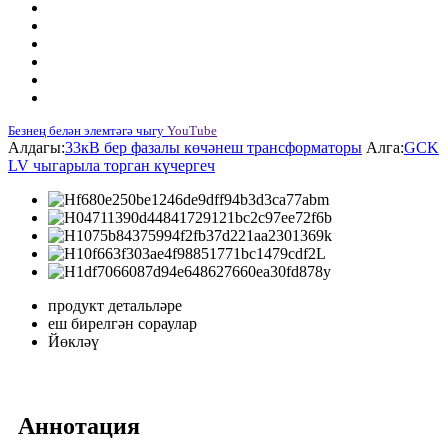
Безнең белән элемтәгә чыгу
YouTube
Алдагы:
33кВ бер фазалы көчәнеш трансформаторы
Алга:
GCK
LV чыгарыла торган күчергеч
продукт детальләре
еш бирелгән сораулар
Йөкләү
Аннотация