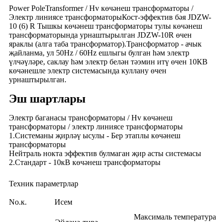
Power PoleTransformer / Hv көчәнеш трансформаторы /
Электр линиясе трансформаторыКост-эффектив бәя JDZW-
10 (6) R Тышкы көчәнеш трансформаторы тулы көчәнеш
трансформаторында урнаштырылган JDZW-10R өчен
яраклы (алга таба трансформатор).Трансформатор - ачык
җайланма, ул 50Hz / 60Hz ешлыгы булган һәм электр
үлчәүләре, саклау һәм электр белән тәэмин итү өчен 10КВ
көчәнешле электр системасында куллану өчен
урнаштырылган.
Эш шартлары
Электр баганасы трансформаторы / Hv көчәнеш
трансформаторы / электр линиясе трансформаторы
1.Системаны җирләү ысулы - Бер этаплы көчәнеш
трансформаторы
Нейтраль нокта эффектив булмаган җир асты системасы
2.Стандарт - 10кВ көчәнеш трансформаторы
Техник параметрлар
No.к.
Исем
Максималь температура