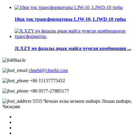
10кв ток трансформаторы LJW-10, LJWD-10 тибы
JLXZY өч фазалы ачык майга чумган комбинация ...
chnebl@chnebl.com
+86 15157775432
+86 0577-27885177
5555 Чечхан юлы ueэкин шәһәре Люши шәһәре,
Чжэцзян