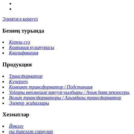
Элемтәгә керегез
Безнең турында
Кереш сүз
Компания культурасы
Квалификация
Продукция
Трансформатор
Күчергеч
Компакт трансформатор / Подстанция
Volгары көчәнешле вакуум чылбыры / Ачык һава реклосеры
Вольт трансформаторы / Агымдагы трансформатор
Электр җиһазлары
Хезмәтләр
Йөкләү
еш бирелгән сораулар