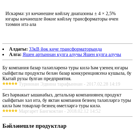
Искәрмә: ул көчәнешне көйләү диапазоны ± 4 × 2,5%
югары көчәнешле йөкне көйләү трансформаторы өчен
тәэмин итә ала
Алдагы:
33кВ йөк көче трансформаторында
Алга:
Яшен артыннан кулга алучы Яшен кулга алучы
Бу компания базар таләпләренә туры килә һәм үзенең югары
сыйфатлы продукты белән базар конкуренциясенә кушыла, бу
Кытай рухы булган предприятия.
Туриннан Эдвина тарафыннан - 2017.02.28 14:19
Без һәрвакыт ышанабыз, детальләр компаниянең продукт
сыйфатын хәл итә, бу яктан компания безнең таләпләргә туры
килә һәм товарлар безнең өметләргә туры килә.
Маргарет Бангкоктан - 2018.02.12 14:52
Бәйләнешле продуктлар