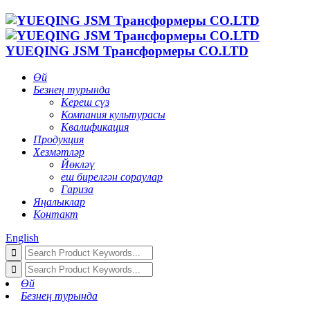
YUEQING JSM Трансформеры CO.LTD
Өй
Безнең турында
Кереш сүз
Компания культурасы
Квалификация
Продукция
Хезмәтләр
Йөкләү
еш бирелгән сораулар
Гариза
Яңалыклар
Контакт
English
Өй
Безнең турында