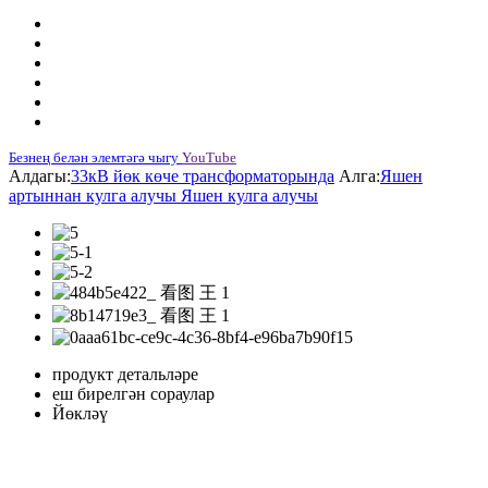
Безнең белән элемтәгә чыгу
YouTube
Алдагы:
33кВ йөк көче трансформаторында
Алга:
Яшен
артыннан кулга алучы Яшен кулга алучы
продукт детальләре
еш бирелгән сораулар
Йөкләү