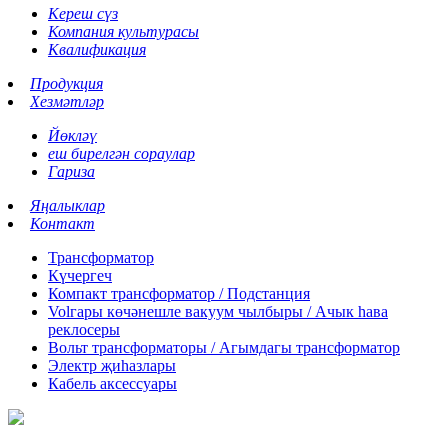
Кереш сүз
Компания культурасы
Квалификация
Продукция
Хезмәтләр
Йөкләү
еш бирелгән сораулар
Гариза
Яңалыклар
Контакт
Трансформатор
Күчергеч
Компакт трансформатор / Подстанция
Volгары көчәнешле вакуум чылбыры / Ачык һава
реклосеры
Вольт трансформаторы / Агымдагы трансформатор
Электр җиһазлары
Кабель аксессуары