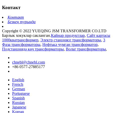
Контакт
Контакт
Безнең турында
Copyright © 2022 YUEQING JSM TRANSFORMER CO.LTD
Барлык хокуклар сакланган.
Кайнар продуктлар
,
Сайт картасы
1000кватрансформер
,
Электр станциясе трансформаторы
,
3
Фаза трансформаторы
,
Нефтькә чумган трансформатор
,
Подстанциядә көч трансформаторы
,
Вольт трансформаторы
,
chnebl@chnebl.com
+86 0577-27885177
English
French
German
Portuguese
Spanish
Russian
Japanese
Korean