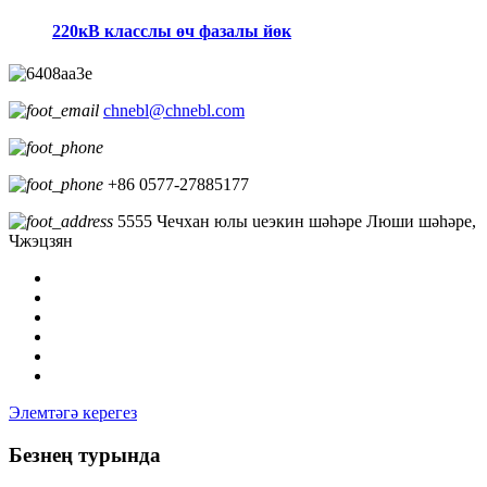
220кВ класслы өч фазалы йөк
chnebl@chnebl.com
+86 0577-27885177
5555 Чечхан юлы ueэкин шәһәре Люши шәһәре,
Чжэцзян
Элемтәгә керегез
Безнең турында