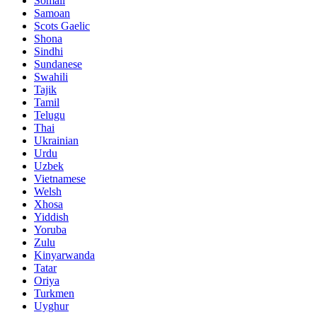
Somali
Samoan
Scots Gaelic
Shona
Sindhi
Sundanese
Swahili
Tajik
Tamil
Telugu
Thai
Ukrainian
Urdu
Uzbek
Vietnamese
Welsh
Xhosa
Yiddish
Yoruba
Zulu
Kinyarwanda
Tatar
Oriya
Turkmen
Uyghur