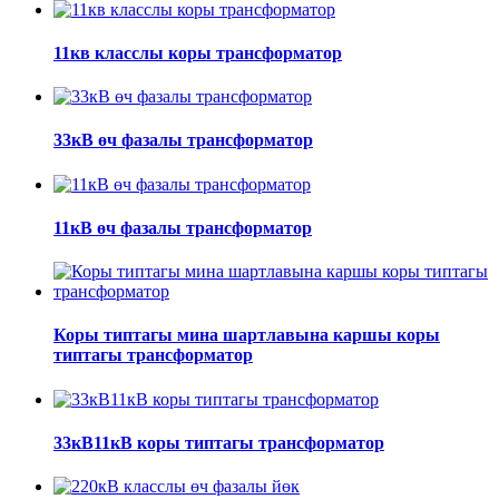
11кв класслы коры трансформатор
33кВ өч фазалы трансформатор
11кВ өч фазалы трансформатор
Коры типтагы мина шартлавына каршы коры
типтагы трансформатор
33кВ11кВ коры типтагы трансформатор