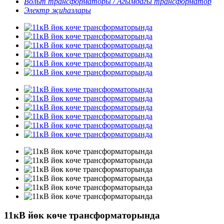
Вольт трансформаторы / Агымдагы трансформатор
Электр җиһазлары
11кВ йөк көче трансформаторында