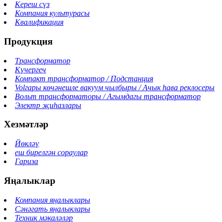
Кереш сүз
Компания культурасы
Квалификация
Продукция
Трансформатор
Күчергеч
Компакт трансформатор / Подстанция
Volгары көчәнешле вакуум чылбыры / Ачык һава реклосеры
Вольт трансформаторы / Агымдагы трансформатор
Электр җиһазлары
Хезмәтләр
Йөкләү
еш бирелгән сораулар
Гариза
Яңалыклар
Компания яңалыклары
Сәнәгать яңалыклары
Техник мәкаләләр