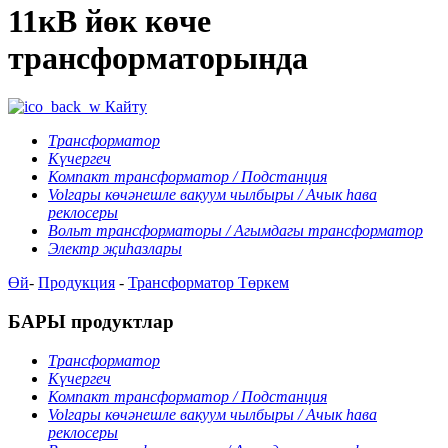
11кВ йөк көче
трансформаторында
Кайту
Трансформатор
Күчергеч
Компакт трансформатор / Подстанция
Volгары көчәнешле вакуум чылбыры / Ачык һава
реклосеры
Вольт трансформаторы / Агымдагы трансформатор
Электр җиһазлары
Өй
-
Продукция
-
Трансформатор
Төркем
БАРЫ продуктлар
Трансформатор
Күчергеч
Компакт трансформатор / Подстанция
Volгары көчәнешле вакуум чылбыры / Ачык һава
реклосеры