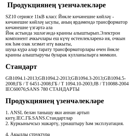
Продукциянең үзенчәлекләре
SZ10 сериясе 11кВ класс Йөкле көчәнешне көйләү -
көчәнешне көйләү ысулы, аның ярдәмендә трансформатор
көчәнешне үзгәртә ала
Йөк астында эшләгәндә кранны алыштырып.Электрон
компонент ачкычлары еш күчү өстенлекләренә ия, очкын
юк һәм озак хезмәт итү вакыты,
шуңа күрә алар тарату трансформаторлары өчен йөкле
кранны алыштыручы буларак кулланылырга мөмкин.
Стандарт
GB1094.1-2013;GB1094.2-2013;GB1094.3-2013;GB1094.5-
2008;ГБ / Т 6451-2008;ГБ / Т 1094.10-2003;JB / T10088-2004
IEC60076;SANS 780 СТАНДАРТЫ
Продукциянең үзенчәлекләре
1. ANSL белән танышу яки аннан артып
китү.IEC.ГБ.SANS.Стандартлар
2. Куркынычсыз эшкәртү, урнаштыру һәм эксплуатация.
4. Акыллы структура