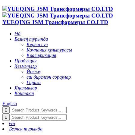
YUEQING JSM Трансформеры CO.LTD
Өй
Безнең турында
Кереш сүз
Компания культурасы
Квалификация
Продукция
Хезмәтләр
Йөкләү
еш бирелгән сораулар
Гариза
Яңалыклар
Контакт
English
Өй
Безнең турында