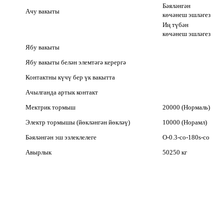
Бәяләнгән
Ачу вакыты
көчәнеш эшләгез
Иң түбән
көчәнеш эшләгез
Ябу вакыты
Ябу вакыты белән элемтәгә керергә
Контактны күчү бер үк вакытта
Ачылганда артык контакт
Мектрик тормыш
20000 (Нормаль)
Электр тормышы (йөкләнгән йөкләү)
10000 (Норамл)
Бәяләнгән эш эзлеклелеге
O-0.3-co-180s-co
Авырлык
50250 кг