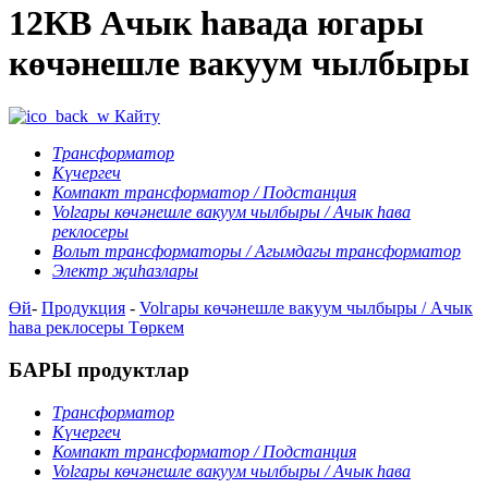
12КВ Ачык һавада югары
көчәнешле вакуум чылбыры
Кайту
Трансформатор
Күчергеч
Компакт трансформатор / Подстанция
Volгары көчәнешле вакуум чылбыры / Ачык һава
реклосеры
Вольт трансформаторы / Агымдагы трансформатор
Электр җиһазлары
Өй
-
Продукция
-
Volгары көчәнешле вакуум чылбыры / Ачык
һава реклосеры
Төркем
БАРЫ продуктлар
Трансформатор
Күчергеч
Компакт трансформатор / Подстанция
Volгары көчәнешле вакуум чылбыры / Ачык һава