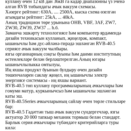
куллану өчен 12 кВ дан 36кВ га кадәр диапазонны үз эченә
алган RVB тибындагы ачык вакуум схемасы.
Хәзерге рейтинг: 630A, .... 2500A, кыска схема өзелгән
агымдагы рейтинг: 25kA, ... 40kA.
Аның традицион төре урынына OHB, VBF, 3AF, ZW7,
ZW30, ZW39, ZW37 ... һ.б.
Заманча эшкәртү технологиясе һәм компьютер ярдәмендә
дизайн техникасын кулланып, җиңелрәк, компакт,
ышанычлы һәм дус-әйләнә-тирәдә эшләнгән RVB-40.5
сериясе ачык вакуум чылбыры.
язгы органнарның соңгы буыны һәм даими институтның
өстенлекләре белән берләштерелгән.Аның югары
ышанычлылыкка омтылуы,
Иң яхшы продукт буынын булдыру өчен дизайн
төшенчәләрен саклау җиңел, иң ышанычлы электр
энергиясе системасы - иң яхшы вариант.
RVB-40.5 төп ​​куллану программаларының ачкычлары һәм
гомуми матур, куркынычсыз һәм ышанычлы эшләнгән
каты эш.
RVB-40.5Series ачкычларының сайлау өчен төрле стильләре
бар:
RVB-40.5 Гадәттән тыш ачык вакуум сүндергечләр, язгы
актуатор 20 000 тапкыр механик тормыш белән стандарт.
Барлык серия ачкычлары түбәндәге критерийларга туры
килә: