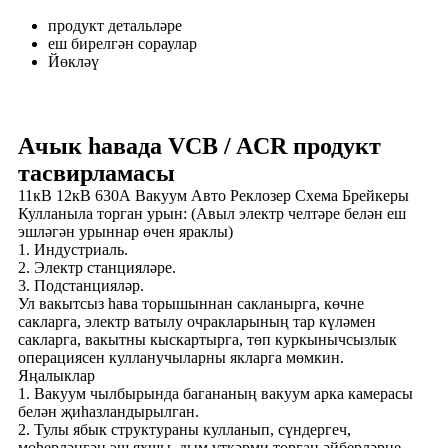
продукт детальләре
еш бирелгән сораулар
Йөкләү
Ачык һавада VCB / ACR продукт
тасвирламасы
11кВ 12кВ 630А Вакуум Авто Реклозер Схема Брейкеры
Кулланыла торган урын: (Авыл электр челтәре белән еш
эшләгән урыннар өчен яраклы)
1. Индустриаль.
2. Электр станцияләре.
3. Подстанцияләр.
Ул вакытсыз һава торышыннан сакланырга, көчне
сакларга, электр ватылу очракларының тар күләмен
сакларга, вакытны кыскартырга, төп куркынычсызлык
операциясен кулланучыларны якларга мөмкин.
Яңалыклар
1. Вакуум чылбырында багананың вакуум арка камерасы
белән җиһазландырылган.
2. Тулы ябык структураны кулланып, сүндергеч,
мөһерләнгән эш яхшы, дым үткәрми торган әйберләрне