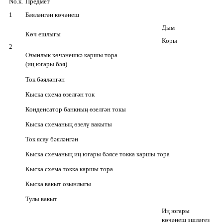
No.к.
Предмет
1
Бәяләнгән көчәнеш
Дым
Көч ешлыгы
Коры
2
Озынлык көчәнешкә каршы тора
(иң югары бәя)
Ток бәяләнгән
Кыска схема өзелгән ток
Конденсатор банкның өзелгән токы
Кыска схеманың өзелү вакыты
Ток ясау бәяләнгән
Кыска схеманың иң югары бәясе токка каршы тора
Кыска схема токка каршы тора
Кыска вакыт озынлыгы
Тулы вакыт
Иң югары
көчәнеш эшләгез