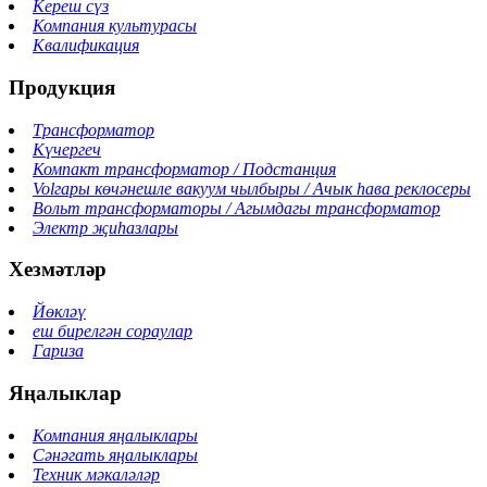
Кереш сүз
Компания культурасы
Квалификация
Продукция
Трансформатор
Күчергеч
Компакт трансформатор / Подстанция
Volгары көчәнешле вакуум чылбыры / Ачык һава реклосеры
Вольт трансформаторы / Агымдагы трансформатор
Электр җиһазлары
Хезмәтләр
Йөкләү
еш бирелгән сораулар
Гариза
Яңалыклар
Компания яңалыклары
Сәнәгать яңалыклары
Техник мәкаләләр