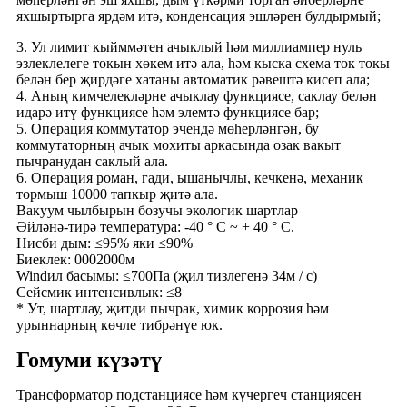
яхшыртырга ярдәм итә, конденсация эшләрен булдырмый;
3. Ул лимит кыйммәтен ачыклый һәм миллиампер нуль
эзлеклелеге токын хөкем итә ала, һәм кыска схема ток токы
белән бер җирдәге хатаны автоматик рәвештә кисеп ала;
4. Аның кимчелекләрне ачыклау функциясе, саклау белән
идарә итү функциясе һәм элемтә функциясе бар;
5. Операция коммутатор эчендә мөһерләнгән, бу
коммутаторның ачык мохиты аркасында озак вакыт
пычранудан саклый ала.
6. Операция роман, гади, ышанычлы, кечкенә, механик
тормыш 10000 тапкыр җитә ала.
Вакуум чылбырын бозучы экологик шартлар
Әйләнә-тирә температура: -40 ° C ~ + 40 ° C.
Нисби дым: ≤95% яки ≤90%
Биеклек: 0002000м
Windил басымы: ≤700Па (җил тизлегенә 34м / с)
Сейсмик интенсивлык: ≤8
* Ут, шартлау, җитди пычрак, химик коррозия һәм
урыннарның көчле тибрәнүе юк.
Гомуми күзәтү
Трансформатор подстанциясе һәм күчергеч станциясен