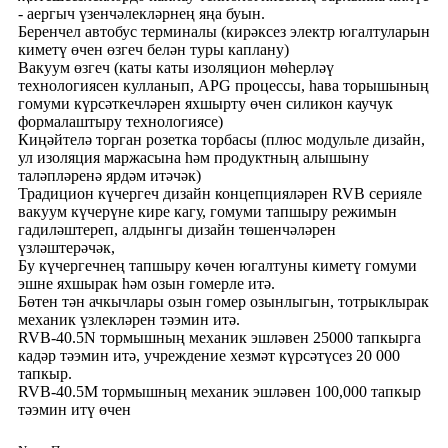
- аергыч үзенчәлекләрнең яңа буын.
Беренчел автобус терминалы (кирәксез электр югалтуларын
киметү өчен өзгеч белән туры каплану)
Вакуум өзгеч (каты каты изоляцион мөһерләү
технологиясен кулланып, APG процессы, һава торышының
гомуми күрсәткечләрен яхшырту өчен силикон каучук
формалаштыру технологиясе)
Киңәйтелә торган розетка торбасы (плюс модульле дизайн,
ул изоляция маржасына һәм продуктның алышыну
таләпләренә ярдәм итәчәк)
Традицион күчергеч дизайн концепцияләрен RVB серияле
вакуум күчерүне кире кагу, гомуми тапшыру режимын
гадиләштереп, алдынгы дизайн төшенчәләрен
үзләштерәчәк,
Бу күчергечнең тапшыру көчен югалтуны киметү гомуми
эшне яхшырак һәм озын гомерле итә.
Бөтен тән ачкычлары озын гомер озынлыгын, тотрыклырак
механик үзлекләрен тәэмин итә.
RVB-40.5N тормышның механик эшләвен 25000 тапкырга
кадәр тәэмин итә, учреждение хезмәт күрсәтүсез 20 000
тапкыр.
RVB-40.5М тормышның механик эшләвен 100,000 тапкыр
тәэмин итү өчен