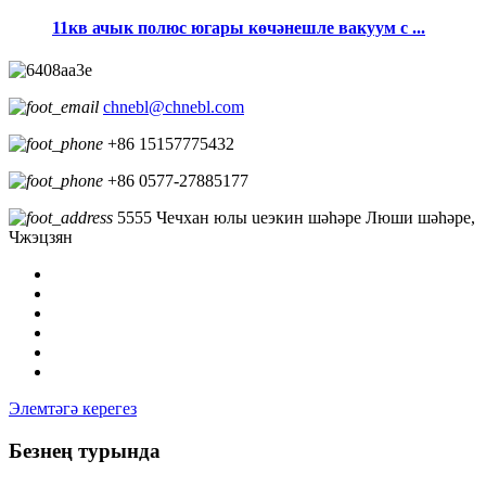
11кв ачык полюс югары көчәнешле вакуум с ...
chnebl@chnebl.com
+86 15157775432
+86 0577-27885177
5555 Чечхан юлы ueэкин шәһәре Люши шәһәре,
Чжэцзян
Элемтәгә керегез
Безнең турында