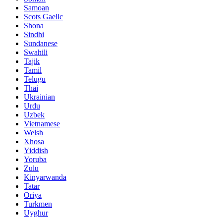
Samoan
Scots Gaelic
Shona
Sindhi
Sundanese
Swahili
Tajik
Tamil
Telugu
Thai
Ukrainian
Urdu
Uzbek
Vietnamese
Welsh
Xhosa
Yiddish
Yoruba
Zulu
Kinyarwanda
Tatar
Oriya
Turkmen
Uyghur