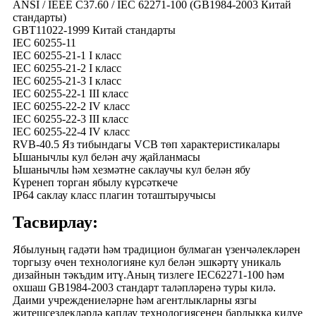
ANSI / IEEE C37.60 / IEC 62271-100 (GB1984-2003 Китай
стандарты)
GBT11022-1999 Китай стандарты
IEC 60255-11
IEC 60255-21-1 I класс
IEC 60255-21-2 I класс
IEC 60255-21-3 I класс
IEC 60255-22-1 III класс
IEC 60255-22-2 IV класс
IEC 60255-22-3 III класс
IEC 60255-22-4 IV класс
RVB-40.5 Яз тибындагы VCB төп характеристикалары
Ышанычлы кул белән ачу җайланмасы
Ышанычлы һәм хезмәтне саклаучы кул белән ябу
Күренеп торган ябылу күрсәткече
IP64 саклау класс плагин тоташтыручысы
Тасвирлау:
Ябылуның гадәти һәм традицион булмаган үзенчәлекләрен
торгызу өчен технологияне кул белән эшкәртү уникаль
дизайнын тәкъдим итү.Аның тизлеге IEC62271-100 һәм
охшаш GB1984-2003 стандарт таләпләренә туры килә.
Даими учреждениеләрне һәм агентлыкларны язгы
җитешсезлекләрдә каплау технологиясенең барлыкка килүе