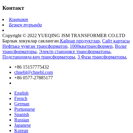
Контакт
Контакт
Безнең турында
Copyright © 2022 YUEQING JSM TRANSFORMER CO.LTD
Барлык хокуклар сакланган.
Кайнар продуктлар
,
Сайт картасы
Нефтькә чумган трансформатор
,
1000кватрансформер
,
Вольт
трансформаторы
,
Электр станциясе трансформаторы
,
Подстанциядә көч трансформаторы
,
3 Фаза трансформаторы
,
+86 15157775432
chnebl@chnebl.com
+86 0577-27885177
English
French
German
Portuguese
Spanish
Russian
Japanese
Korean