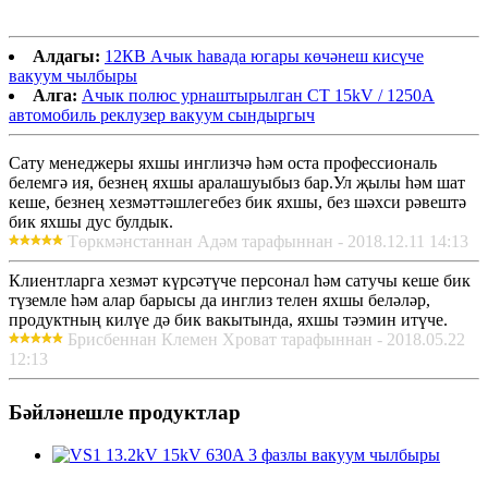
Алдагы:
12КВ Ачык һавада югары көчәнеш кисүче
вакуум чылбыры
Алга:
Ачык полюс урнаштырылган CT 15kV / 1250A
автомобиль реклузер вакуум сындыргыч
Сату менеджеры яхшы инглизчә һәм оста профессиональ
белемгә ия, безнең яхшы аралашуыбыз бар.Ул җылы һәм шат
кеше, безнең хезмәттәшлегебез бик яхшы, без шәхси рәвештә
бик яхшы дус булдык.
Төркмәнстаннан Адәм тарафыннан - 2018.12.11 14:13
Клиентларга хезмәт күрсәтүче персонал һәм сатучы кеше бик
түземле һәм алар барысы да инглиз телен яхшы беләләр,
продуктның килүе дә бик вакытында, яхшы тәэмин итүче.
Брисбеннан Клемен Хроват тарафыннан - 2018.05.22
12:13
Бәйләнешле продуктлар