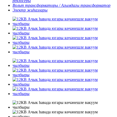
реклосеры
Вольт трансформаторы / Агымдагы трансформатор
Электр җиһазлары