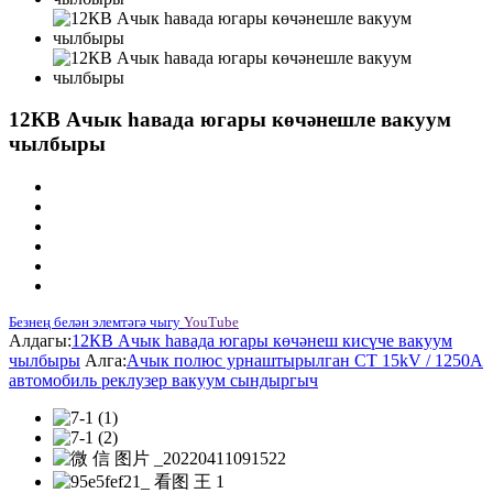
12КВ Ачык һавада югары көчәнешле вакуум
чылбыры
Безнең белән элемтәгә чыгу
YouTube
Алдагы:
12КВ Ачык һавада югары көчәнеш кисүче вакуум
чылбыры
Алга:
Ачык полюс урнаштырылган CT 15kV / 1250A
автомобиль реклузер вакуум сындыргыч