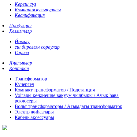
Кереш сүз
Компания культурасы
Квалификация
Продукция
Хезмәтләр
Йөкләү
еш бирелгән сораулар
Гариза
Яңалыклар
Контакт
Трансформатор
Күчергеч
Компакт трансформатор / Подстанция
Volгары көчәнешле вакуум чылбыры / Ачык һава
реклосеры
Вольт трансформаторы / Агымдагы трансформатор
Электр җиһазлары
Кабель аксессуары