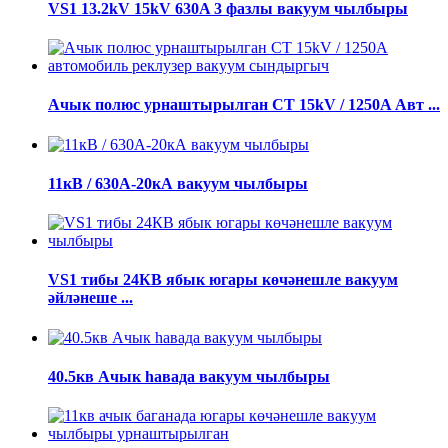
VS1 13.2kV ​​15kV 630A 3 фазлы вакуум чылбыры
Ачык полюс урнаштырылган CT 15kV / 1250A Авт ...
11кВ / 630А-20кА вакуум чылбыры
VS1 тибы 24КВ ябык югары көчәнешле вакуум
әйләнеше ...
40.5кв Ачык һавада вакуум чылбыры