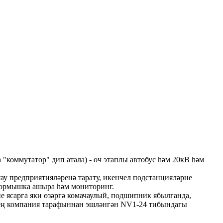
 "коммутатор" дип атала) - өч этаплы автобус һәм 20кВ һәм
тау предприятияләренә тарату, икенчел подстанцияләрне
 тормышка ашыра һәм мониторинг.
е ясарга яки өзәргә комачаулый, подшипник ябылганда,
знең компания тарафыннан эшләнгән NV1-24 тибындагы