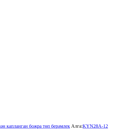
н капланган боҗра төп берәмлек
Алга:
KYN28A-12