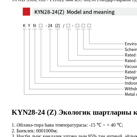
KYN28-24 (Z) Экологик шартларны 
1. Әйләнә-тирә һава температурасы: -15 ℃ ~ + 40 ℃;
2. Биеклек: 0001000м;
3. Нисби дым: көндәлек уртача дым 95% тан артмый, айлык