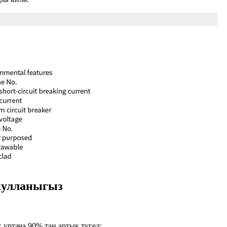
кулланыгыз
 уртача 90% тан артык түгел;