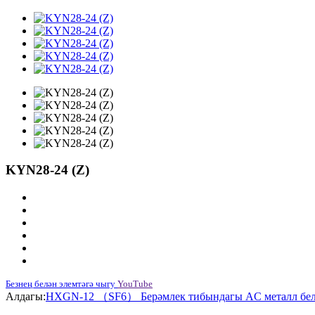
KYN28-24 (Z)
Безнең белән элемтәгә чыгу
YouTube
Алдагы:
HXGN-12 （SF6） Берәмлек тибындагы AC металл белә