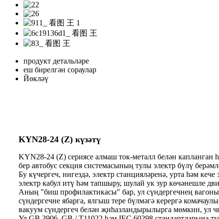
продукт детальләре
еш бирелгән сораулар
Йөкләү
KYN28-24 (Z) күзәтү
KYN28-24 (Z) сериясе алмаш ток-металл белән капланган һә
бер автобус секция системасының тулы электр бүлү берәмле
Бу күчергеч, нигездә, электр станцияләренә, урта һәм кеч
электр кабул итү һәм тапшыру, шулай ук ​​зур көчәнешле 
Аның "биш профилактикасы" бар, ул сүндергечнең вагонын
сүндергечне ябарга, ялгыш тере бүлмәгә керергә комачау
вакуум сүндергеч белән җиһазландырылырга мөмкин, ул чы
Ул GB 3906, GB / T11022 һәм IEC 60298 стандартларына ту