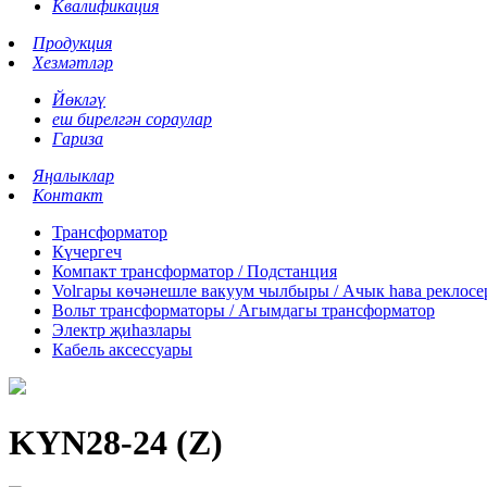
Квалификация
Продукция
Хезмәтләр
Йөкләү
еш бирелгән сораулар
Гариза
Яңалыклар
Контакт
Трансформатор
Күчергеч
Компакт трансформатор / Подстанция
Volгары көчәнешле вакуум чылбыры / Ачык һава реклос
Вольт трансформаторы / Агымдагы трансформатор
Электр җиһазлары
Кабель аксессуары
KYN28-24 (Z)