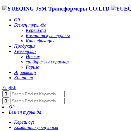
Өй
Безнең турында
Кереш сүз
Компания культурасы
Квалификация
Продукция
Хезмәтләр
Йөкләү
еш бирелгән сораулар
Гариза
Яңалыклар
Контакт
English
Өй
Безнең турында
Кереш сүз
Компания культурасы