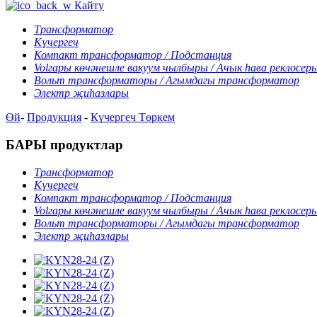
Кайту
Трансформатор
Күчергеч
Компакт трансформатор / Подстанция
Volгары көчәнешле вакуум чылбыры / Ачык һава реклосер
Вольт трансформаторы / Агымдагы трансформатор
Электр җиһазлары
Өй
-
Продукция
-
Күчергеч
Төркем
БАРЫ продуктлар
Трансформатор
Күчергеч
Компакт трансформатор / Подстанция
Volгары көчәнешле вакуум чылбыры / Ачык һава реклосер
Вольт трансформаторы / Агымдагы трансформатор
Электр җиһазлары