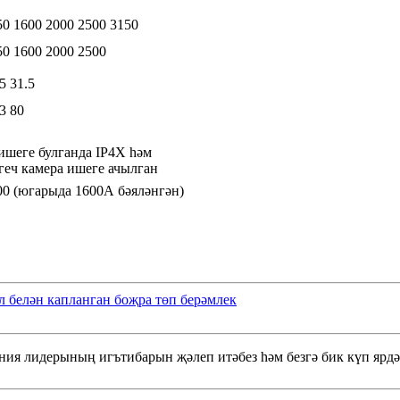
50 1600 2000 2500 3150
50 1600 2000 2500
5 31.5
3 80
ишеге булганда IP4X һәм
геч камера ишеге ачылган
00 (югарыда 1600А бәяләнгән)
белән капланган боҗра төп берәмлек
ания лидерының игътибарын җәлеп итәбез һәм безгә бик күп ярдә