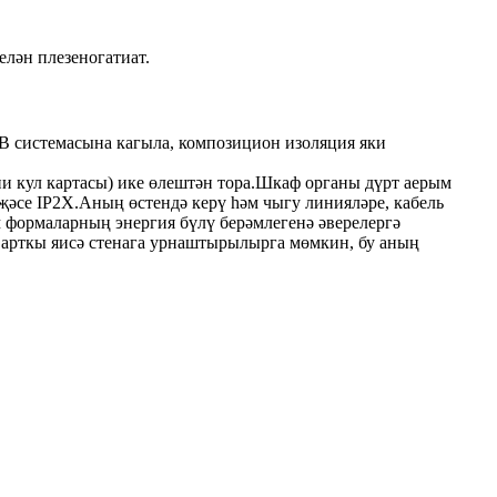
елән плезеногатиат.
В системасына кагыла, композицион изоляция яки
и кул картасы) ике өлештән тора.Шкаф органы дүрт аерым
әҗәсе IP2X.Аның өстендә керү һәм чыгу линияләре, кабель
 формаларның энергия бүлү берәмлегенә әверелергә
 арткы яисә стенага урнаштырылырга мөмкин, бу аның