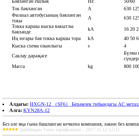
Бәяләнгән ешлык
Hz
50/60
Ток бәяләнгән
A
630 12
Филиал автобусының бәяләнгән
A
630 12
токы
Токка каршы кыска вакытлы
kA
16 20 2
бәяләнде
Иң югары бәя токка каршы тора
kA
40 50 6
Кыска схема озынлыгы
s
4
Бүлмә 
Саклау дәрәҗәсе
сүндер
Масса
kg
800 10
Алдагы:
HXGN-12 （SF6） Берәмлек тибындагы AC металл 
Алга:
KYN28A-12
Без әле яңа гына башланган кечкенә компания, ләкин без комп
Замбиядан Тина тарафыннан - 2017.11.12 12:31