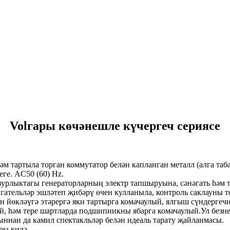
Volгары көчәнешле күчергеч сериясе
м тартыла торган коммутатор белән капланган металл (алга таба
ге. AC50 (60) Hz.
е зурлыктагы генераторларның электр тапшыруына, сәнәгать һәм 
двигательләр эшләтеп җибәрү өчен кулланыла, контроль саклауны
 йөкләүгә этәрергә яки тартырга комачаулый, ялгыш сүндергечн
лый, һәм тере шартларда подшипникны ябарга комачаулый.Ул бе
ннан да камил спектакльләр белән идеаль тарату җайланмасы.
ры килә.