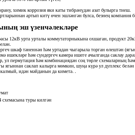
ану, химик коррозия яки каты тибрәнүдән азат булырга тиеш.
ртларыннан артып китү өчен эшләнгән булса, безнең компания б
ының эш үзенчәлекләре
расы 12кВ урта урталы коммутаторныкына охшаган, продукт 20к
елән.
геч шкаф тәненнән һәм уртадан чыгарыла торган өлештән (ягън
лмә ишекләре һәм сүндергеч камера ишеге ачылганда саклау дәр
р, ул пермутация һәм комбинациядән соң төрле схемаларның һәм
ы ягыннан саклап калырга мөмкин, шуңа күрә ул дуплекс белән
лмый, идән мәйданын да киметә. .
үмат
 схемасына туры килгән