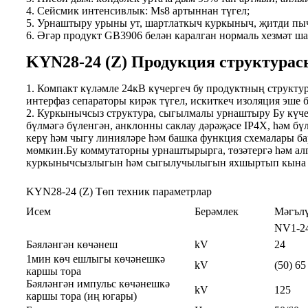
4. Сейсмик интенсивлык: Ms8 артыннан түгел;
5. Урнаштыру урыны ут, шартлаткыч куркыныч, җитди пычр
6. Әгәр продукт GB3906 белән каралган нормаль хезмәт ша
KYN28-24 (Z) Продукция структурас
1. Компакт күләмле 24кВ күчергеч бу продуктның структу
интерфаз сепараторы кирәк түгел, искиткеч изоляция эше б
2. Куркынычсыз структура, сыгылмалы урнаштыру Бу күчер
бүлмәгә бүленгән, анклонны саклау дәрәҗәсе IP4X, һәм бү
керү һәм чыгу линияләре һәм башка функция схемалары ба
мөмкин.Бу коммутаторны урнаштырырга, төзәтергә һәм алг
куркынычсызлыгын һәм сыгылучылыгын яхшыртып кына ка
KYN28-24 (Z) Төп техник параметрлар
Исем
Берәмлек
Мәгъл
NV1-24
Бәяләнгән көчәнеш
kV
24
1мин көч ешлыгы көчәнешкә
kV
(50) 65
каршы тора
Бәяләнгән импульс көчәнешкә
kV
125
каршы тора (иң югары)