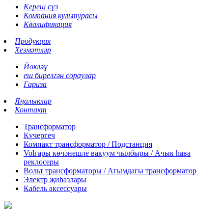
Кереш сүз
Компания культурасы
Квалификация
Продукция
Хезмәтләр
Йөкләү
еш бирелгән сораулар
Гариза
Яңалыклар
Контакт
Трансформатор
Күчергеч
Компакт трансформатор / Подстанция
Volгары көчәнешле вакуум чылбыры / Ачык һава
реклосеры
Вольт трансформаторы / Агымдагы трансформатор
Электр җиһазлары
Кабель аксессуары