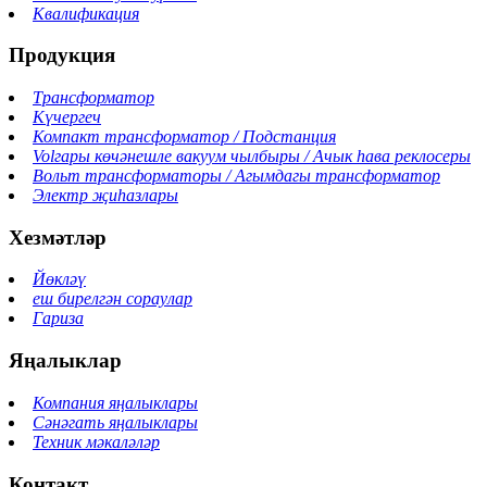
Квалификация
Продукция
Трансформатор
Күчергеч
Компакт трансформатор / Подстанция
Volгары көчәнешле вакуум чылбыры / Ачык һава реклосеры
Вольт трансформаторы / Агымдагы трансформатор
Электр җиһазлары
Хезмәтләр
Йөкләү
еш бирелгән сораулар
Гариза
Яңалыклар
Компания яңалыклары
Сәнәгать яңалыклары
Техник мәкаләләр
Контакт