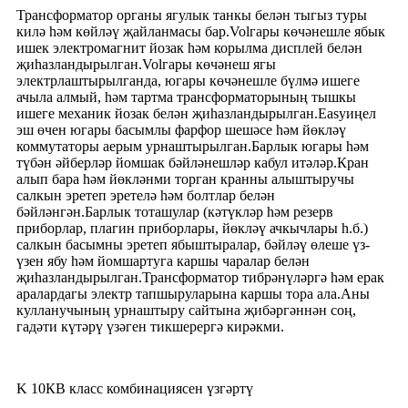
Трансформатор органы ягулык танкы белән тыгыз туры
килә һәм көйләү җайланмасы бар.Volгары көчәнешле ябык
ишек электромагнит йозак һәм корылма дисплей белән
җиһазландырылган.Volгары көчәнеш ягы
электрлаштырылганда, югары көчәнешле бүлмә ишеге
ачыла алмый, һәм тартма трансформаторының тышкы
ишеге механик йозак белән җиһазландырылган.Easyиңел
эш өчен югары басымлы фарфор шешәсе һәм йөкләү
коммутаторы аерым урнаштырылган.Барлык югары һәм
түбән әйберләр йомшак бәйләнешләр кабул итәләр.Кран
алып бара һәм йөкләнми торган кранны алыштыручы
салкын эретеп эретелә һәм болтлар белән
бәйләнгән.Барлык тоташулар (кәтүкләр һәм резерв
приборлар, плагин приборлары, йөкләү ачкычлары һ.б.)
салкын басымны эретеп ябыштыралар, бәйләү өлеше үз-
үзен ябу һәм йомшартуга каршы чаралар белән
җиһазландырылган.Трансформатор тибрәнүләргә һәм ерак
аралардагы электр тапшыруларына каршы тора ала.Аны
кулланучының урнаштыру сайтына җибәргәннән соң,
гадәти күтәрү үзәген тикшерергә кирәкми.
K 10КВ класс комбинациясен үзгәртү