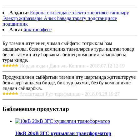
Алдагы:
Европа стилендәге электр энергиясе тапшыру
Электр җиһазлары Ачык һавада тарату подстанциясе
подшипник
Алга:
йөк тәнәфесе
Бу тәэмин итүченең чимал сыйфаты тотрыклы һәм
ышанычлы, безнең компания таләпләренә туры килгән товар
белән тәэмин итү һәрвакыт безнең компания таләпләренә
туры килде.
Иорданиядән Даниэль Коппин - 2018.07.12 12:19
Продукциянең сыйфатын тәэмин итү шартында җитештерүче
безгә зур ташлама бирде, бик зур рәхмәт, без бу компанияне
яңадан сайларбыз.
Атлантадан Рут тарафыннан - 2018.06.28 19:27
Бәйләнешле продуктлар
10кВ 20кВ ЗГС кушылган трансформатор