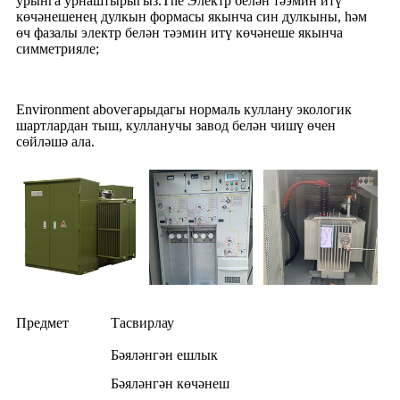
урынга урнаштырыгыз.The Электр белән тәэмин итү
көчәнешенең дулкын формасы якынча син дулкыны, һәм
өч фазалы электр белән тәэмин итү көчәнеше якынча
симметрияле;
Environment aboveгарыдагы нормаль куллану экологик
шартлардан тыш, кулланучы завод белән чишү өчен
сөйләшә ала.
Предмет
Тасвирлау
Бәяләнгән ешлык
Бәяләнгән көчәнеш