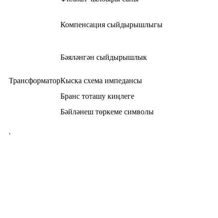
Компенсация сыйдырышлыгы
Бәяләнгән сыйдырышлык
Трансформатор
Кыска схема импедансы
Бранс тоташу киңлеге
Бәйләнеш төркеме символы
.