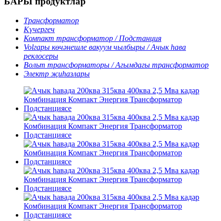
БАРЫ продуктлар
Трансформатор
Күчергеч
Компакт трансформатор / Подстанция
Volгары көчәнешле вакуум чылбыры / Ачык һава
реклосеры
Вольт трансформаторы / Агымдагы трансформатор
Электр җиһазлары