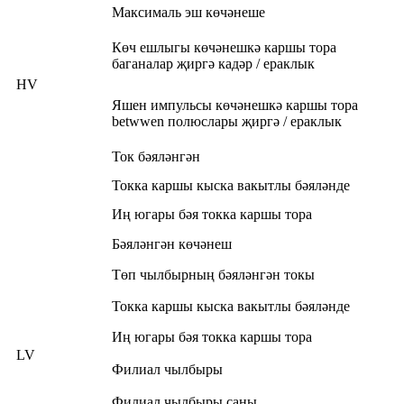
Максималь эш көчәнеше
Көч ешлыгы көчәнешкә каршы тора
баганалар җиргә кадәр / ераклык
HV
Яшен импульсы көчәнешкә каршы тора
betwwen полюслары җиргә / ераклык
Ток бәяләнгән
Токка каршы кыска вакытлы бәяләнде
Иң югары бәя токка каршы тора
Бәяләнгән көчәнеш
Төп чылбырның бәяләнгән токы
Токка каршы кыска вакытлы бәяләнде
Иң югары бәя токка каршы тора
LV
Филиал чылбыры
Филиал чылбыры саны