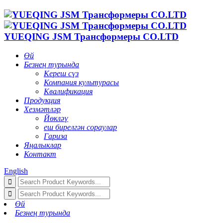
YUEQING JSM Трансформеры CO.LTD
Өй
Безнең турында
Кереш сүз
Компания культурасы
Квалификация
Продукция
Хезмәтләр
Йөкләү
еш бирелгән сораулар
Гариза
Яңалыклар
Контакт
English
Өй
Безнең турында