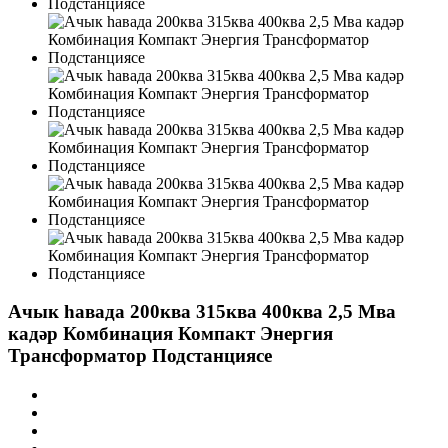
Ачык һавада 200ква 315ква 400ква 2,5 Мва
кадәр Комбинация Компакт Энергия
Трансформатор Подстанциясе