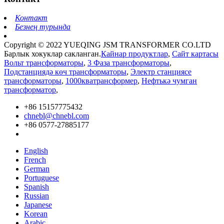
Контакт
Безнең турында
Copyright © 2022 YUEQING JSM TRANSFORMER CO.LTD
Барлык хокуклар сакланган.
Кайнар продуктлар
,
Сайт картасы
Вольт трансформаторы
,
3 Фаза трансформаторы
,
Подстанциядә көч трансформаторы
,
Электр станциясе
трансформаторы
,
1000кватрансформер
,
Нефтькә чумган
трансформатор
,
+86 15157775432
chnebl@chnebl.com
+86 0577-27885177
English
French
German
Portuguese
Spanish
Russian
Japanese
Korean
Arabic