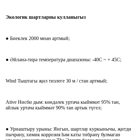
Экологик шартларны кулланыгыз
● Биеклек 2000 мнан артмый;
● Әйләнә-тирә температура диапазоны: -40C ~ + 45C;
Wind Тыштагы җил тизлеге 30 м / стан артмый;
Ative Нисби дым: көндәлек уртача кыйммәт 95% тан,
айлык уртача кыйммәт 90% тан артык түгел;
● Урнаштыру урыны: Янгын, шартлау куркынычы, җитди
пычрану, химик коррозия һәм каты тибрәнү булмаган