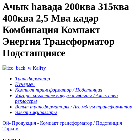
Ачык һавада 200ква 315ква
400ква 2,5 Мва кадәр
Комбинация Компакт
Энергия Трансформатор
Подстанциясе
Кайту
Трансформатор
Күчергеч
Компакт трансформатор / Подстанция
Volгары көчәнешле вакуум чылбыры / Ачык һава
реклосеры
Вольт трансформаторы / Агымдагы трансформатор
Электр җиһазлары
Өй
-
Продукция
-
Компакт трансформатор / Подстанция
Төркем