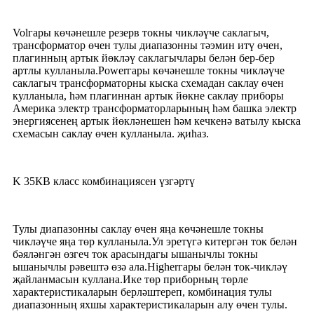
Volгары көчәнешле резерв токны чикләүче саклагыч,
трансформатор өчен тулы диапазонны тәэмин итү өчен,
плагинның артык йөкләү саклагычлары белән бер-бер
артлы кулланыла.Powerгары көчәнешле токны чикләүче
саклагыч трансформаторны кыска схемадан саклау өчен
кулланыла, һәм плагиннан артык йөкне саклау приборы
Америка электр трансформаторларының һәм башка электр
энергиясенең артык йөкләнешен һәм кечкенә ватылу кыска
схемасын саклау өчен кулланыла. җиһаз.
K 35КВ класс комбинациясен үзгәртү
Тулы диапазонны саклау өчен яңа көчәнешле токны
чикләүче яңа төр кулланыла.Ул эретүгә китергән ток белән
бәяләнгән өзгеч ток арасындагы ышанычлы токны
ышанычлы рәвештә өзә ала.Higherгары белән ток-чикләү
җайланмасын куллана.Ике төр приборның төрле
характеристикаларын берләштереп, комбинация тулы
диапазонның яхшы характеристикаларын алу өчен тулы.