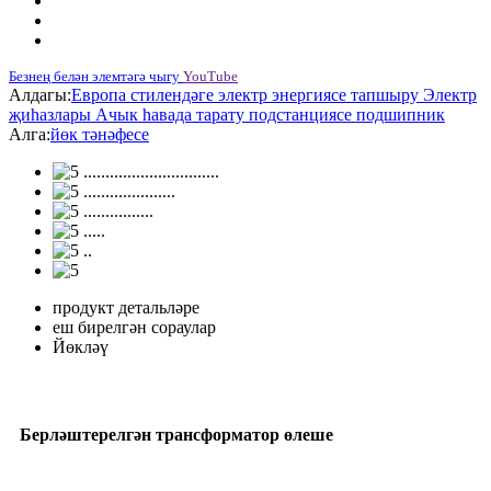
Безнең белән элемтәгә чыгу
YouTube
Алдагы:
Европа стилендәге электр энергиясе тапшыру Электр
җиһазлары Ачык һавада тарату подстанциясе подшипник
Алга:
йөк тәнәфесе
продукт детальләре
еш бирелгән сораулар
Йөкләү
Берләштерелгән трансформатор өлеше