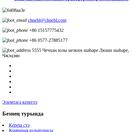
chnebl@chnebl.com
+86 15157775432
+86 0577-27885177
5555 Чечхан юлы ueэкин шәһәре Люши шәһәре,
Чжэцзян
Элемтәгә керегез
Безнең турында
Кереш сүз
Компания культурасы