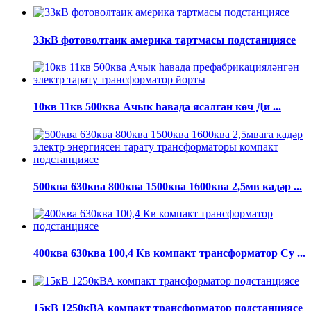
33кВ фотоволтаик америка тартмасы подстанциясе
10кв 11кв 500ква Ачык һавада ясалган көч Ди ...
500ква 630ква 800ква 1500ква 1600ква 2,5мв кадәр ...
400ква 630ква 100,4 Кв компакт трансформатор Су ...
15кВ 1250кВА компакт трансформатор подстанциясе